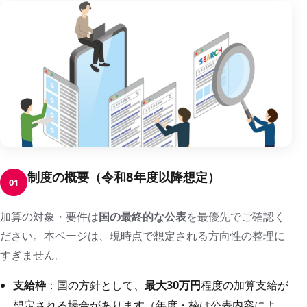
制度の概要（令和8年度以降想定）
01
加算の対象・要件は
国の最終的な公表
を最優先でご確認く
ださい。本ページは、現時点で想定される方向性の整理に
すぎません。
支給枠
：国の方針として、
最大30万円
程度の加算支給が
想定される場合があります（年度・枠は公表内容によ