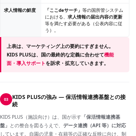
求人情報の鮮度
「ここdeサーチ」
等の国所管システム
における、
求人情報の届出内容の更新
等を満たす必要がある（公表内容に従
う）。
上表は、マーケティング上の要約にすぎません。
KIDS PLUSは、国の最終的な定義に合わせて
機能
面・導入サポート
を訴求・拡充していきます。
KIDS PLUSの強み — 保活情報連携基盤との接
03
続
KIDS PLUS（施設向け）は、国が示す
「保活情報連携基
盤」
との整合を図るうえで、
データ連携（API 等）に対応
しています。自園の児童・在籍等の正確な反映に向け、制