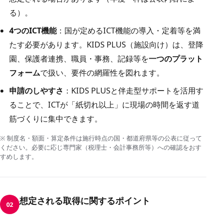
る）。
4つのICT機能
：国が定めるICT機能の導入・定着等を満
たす必要があります。KIDS PLUS（施設向け）は、登降
園、保護者連携、職員・事務、記録等を
一つのプラット
フォーム
で扱い、要件の網羅性を図れます。
申請のしやすさ
：KIDS PLUSと伴走型サポートを活用す
ることで、ICTが「紙切れ以上」に現場の時間を返す道
筋づくりに集中できます。
※ 制度名・額面・算定条件は施行時点の国・都道府県等の公表に従って
ください。必要に応じ専門家（税理士・会計事務所等）への確認をおす
すめします。
想定される取得に関するポイント
02