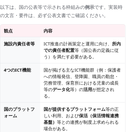
以下は、国の公表等で示される枠組みの
例示
です。実装時
の文言・要件は、必ず公表文書でご確認ください。
観点
内容
施設内責任者等
ICT推進の計画策定と運用に向け、
所内
での責任者配置
等（国公表の定義に従
う）を満たす必要がある。
4つのICT機能
国が掲げる主なICT機能群（例：保護者
への情報発信、登降園、職員の勤怠・
労務管理、保育所における児童の成長
等の
データ化
等）の
活用
が想定され
る。
国のプラットフ
国が提供するプラットフォーム
等の正
ォーム
しい利用、および
保活（保活情報連携
基盤）
等との連携が制度上求められる
場合がある。